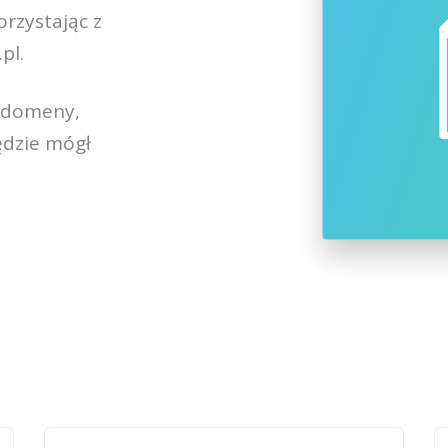
orzystając z
pl
.
j domeny,
ędzie mógł