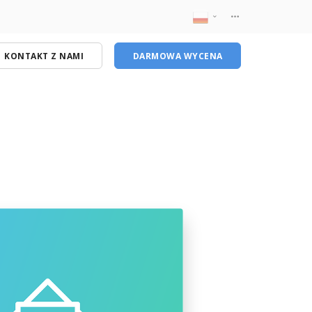
Polski
KONTAKT Z NAMI
DARMOWA WYCENA
English
Optymalizacja stron internetowych
Google Analytics
Certyfikaty SSL
Optymalizacja SEO
Google Moja Firma
Poczta email
Technologia Responsive Web Design