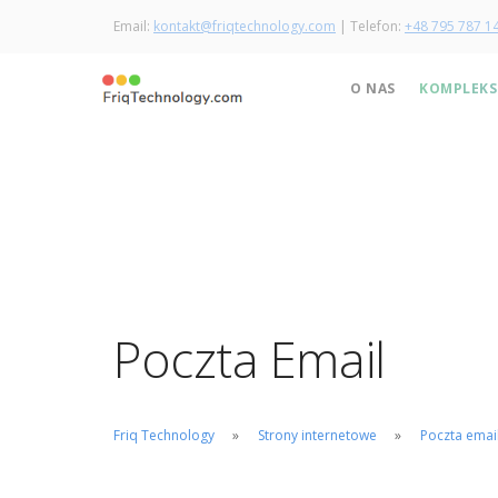
Email:
kontakt@friqtechnology.com
| Telefon:
+48 795 787 1
O NAS
KOMPLEKS
Nowoczesne strony
internetowe dla Ciebie i
Twojej działalności
Poczta Email
OFERTA SZABLONÓW STRON WW
Friq Technology
Strony internetowe
Poczta emai