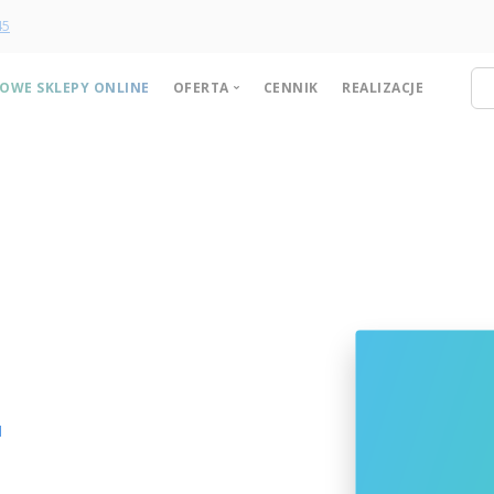
45
OWE SKLEPY ONLINE
OFERTA
CENNIK
REALIZACJE
Sklepy internetowe
Strony internetowe
Pozycjonowanie stron WWW
Dedykowane systemy
Domeny
Hosting
W
Opieka nad stroną
l